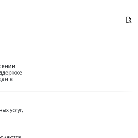
есении
оддержке
дан в
ых услуг,
лючаются