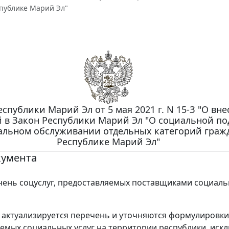
спублике Марий Эл"
еспублики Марий Эл от 5 мая 2021 г. N 15-З "О вн
 в Закон Республики Марий Эл "О социальной п
альном обслуживании отдельных категорий граж
Республике Марий Эл"
кумента
ень соцуслуг, предоставляемых поставщиками социальн
актуализируется перечень и уточняются формулировки
емых социальных услуг на территории республики, иск