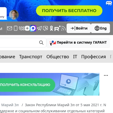
м
Войти
Eng
Перейти в систему ГАРАНТ
ование
Транспорт
Общество
IT
Профессия
П
а Марий Эл
Закон Республики Марий Эл от 5 мая 2021 г. N
оддержке и социальном обслуживании отдельных категорий