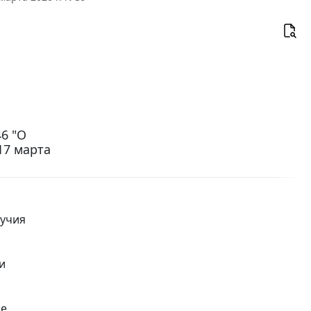
46 "О
17 марта
лучия
и
е.