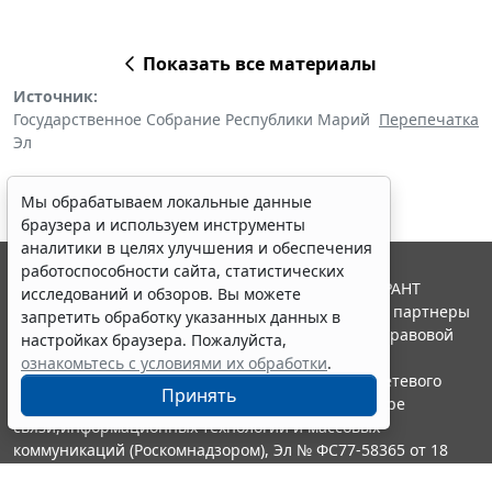
Показать все материалы
Источник:
Государственное Собрание Республики Марий
Перепечатка
Эл
Мы обрабатываем локальные данные
браузера и используем инструменты
аналитики в целях улучшения и обеспечения
работоспособности сайта, статистических
© ООО "НПП "ГАРАНТ-СЕРВИС", 2026. Система ГАРАНТ
исследований и обзоров. Вы можете
выпускается с 1990 года. Компания "Гарант" и ее партнеры
запретить обработку указанных данных в
являются участниками Российской ассоциации правовой
настройках браузера. Пожалуйста,
информации ГАРАНТ.
ознакомьтесь с условиями их обработки
.
Портал ГАРАНТ.РУ зарегистрирован в качестве сетевого
Принять
издания Федеральной службой по надзору в сфере
связи,информационных технологий и массовых
коммуникаций (Роскомнадзором), Эл № ФС77-58365 от 18
июня 2014 года.