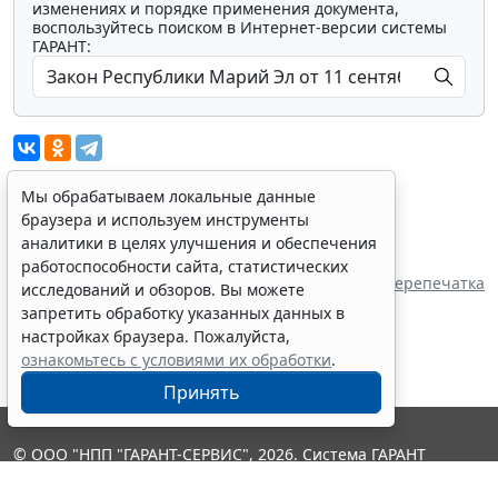
изменениях и порядке применения документа,
воспользуйтесь поиском в Интернет-версии системы
ГАРАНТ:
Мы обрабатываем локальные данные
браузера и используем инструменты
Показать все материалы
аналитики в целях улучшения и обеспечения
Источник:
работоспособности сайта, статистических
Государственное Собрание Республики Марий
Перепечатка
исследований и обзоров. Вы можете
Эл
запретить обработку указанных данных в
настройках браузера. Пожалуйста,
ознакомьтесь с условиями их обработки
.
Принять
© ООО "НПП "ГАРАНТ-СЕРВИС", 2026. Система ГАРАНТ
выпускается с 1990 года. Компания "Гарант" и ее партнеры