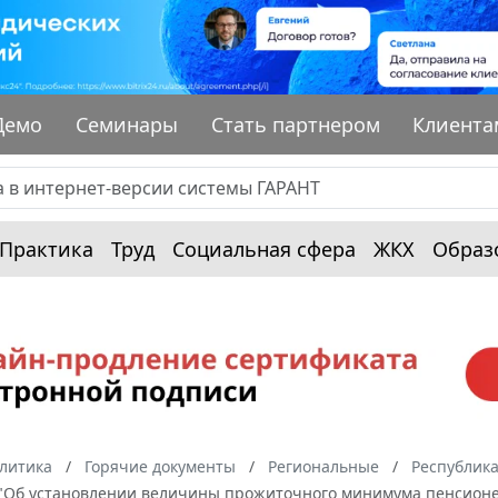
Демо
Семинары
Стать партнером
Клиента
Практика
Труд
Социальная сфера
ЖКХ
Образ
алитика
Горячие документы
Региональные
Республик
З "Об установлении величины прожиточного минимума пенсионера