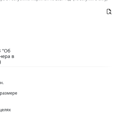
З "Об
нера в
)
н.
 размере
целях