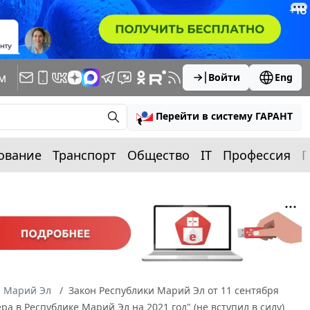
м
Войти
Eng
Перейти в систему ГАРАНТ
ование
Транспорт
Общество
IT
Профессия
П
а Марий Эл
Закон Республики Марий Эл от 11 сентября
 в Республике Марий Эл на 2021 год" (не вступил в силу)