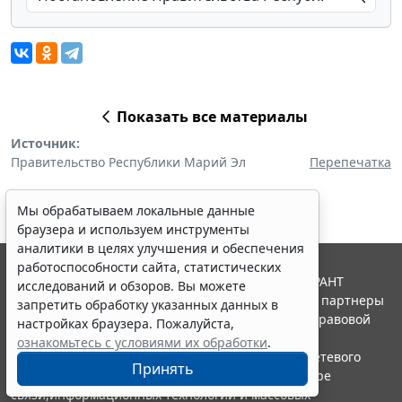
Показать все материалы
Источник:
Правительство Республики Марий Эл
Перепечатка
Мы обрабатываем локальные данные
браузера и используем инструменты
аналитики в целях улучшения и обеспечения
работоспособности сайта, статистических
© ООО "НПП "ГАРАНТ-СЕРВИС", 2026. Система ГАРАНТ
исследований и обзоров. Вы можете
выпускается с 1990 года. Компания "Гарант" и ее партнеры
запретить обработку указанных данных в
являются участниками Российской ассоциации правовой
настройках браузера. Пожалуйста,
информации ГАРАНТ.
ознакомьтесь с условиями их обработки
.
Портал ГАРАНТ.РУ зарегистрирован в качестве сетевого
Принять
издания Федеральной службой по надзору в сфере
связи,информационных технологий и массовых