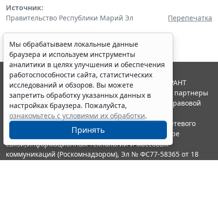
Источник:
Правительство Республики Марий Эл
Перепечатка
Мы обрабатываем локальные данные
браузера и используем инструменты
аналитики в целях улучшения и обеспечения
работоспособности сайта, статистических
© ООО "НПП "ГАРАНТ-СЕРВИС", 2026. Система ГАРАНТ
исследований и обзоров. Вы можете
выпускается с 1990 года. Компания "Гарант" и ее партнеры
запретить обработку указанных данных в
являются участниками Российской ассоциации правовой
настройках браузера. Пожалуйста,
информации ГАРАНТ.
ознакомьтесь с условиями их обработки
.
Портал ГАРАНТ.РУ зарегистрирован в качестве сетевого
Принять
издания Федеральной службой по надзору в сфере
связи,информационных технологий и массовых
коммуникаций (Роскомнадзором), Эл № ФС77-58365 от 18
июня 2014 года.
16+
Контакты
8-800-200-88-88