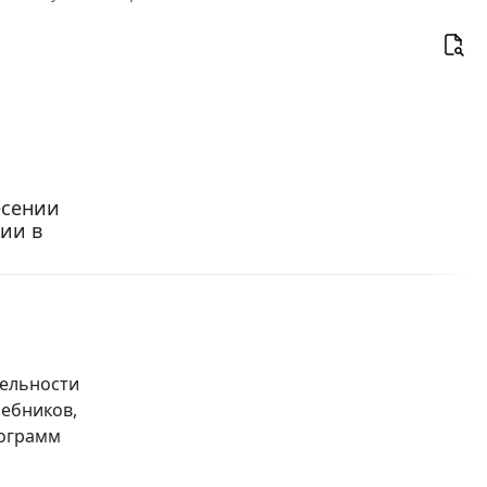
есении
ии в
тельности
чебников,
рограмм