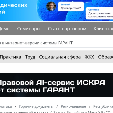
Демо
Семинары
Стать партнером
Клиента
Практика
Труд
Социальная сфера
ЖКХ
Образ
алитика
Горячие документы
Региональные
Республик
внесении изменений в статью 4 Закона Республики Марий Эл "