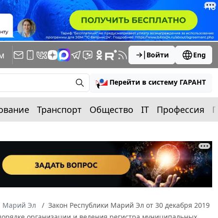
м
Войти
Eng
Перейти в систему ГАРАНТ
ование
Транспорт
Общество
IT
Профессия
П
а Марий Эл
Закон Республики Марий Эл от 30 декабря 2019
О порядке организации и ведения регистра муниципальных