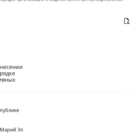
внесении
орядке
ивных
спублике
 Марий Эл