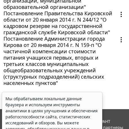
организации, муниципальной
образовательной организации"
Постановление Правительства Кировской
области от 20 января 2014 г. N 244/12 "О
кадровом резерве на государственной
гражданской службе Кировской области"
Постановление Администрации города
Кирова от 20 января 2014 г. N 159-п "О
частичной компенсации стоимости
питания учащихся первых, вторых и
третьих классов муниципальных
общеобразовательных учреждений
(структурных подразделений) сельских
населенных пунктов"
Мы обрабатываем локальные данные
браузера и используем инструменты
аналитики в целях улучшения и обеспечения
работоспособности сайта, статистических
© ООО "НПП "ГАРАНТ-СЕРВИС", 2026. Система ГАРАНТ
исследований и обзоров. Вы можете
выпускается с 1990 года. Компания "Гарант" и ее партнеры
запретить обработку указанных данных в