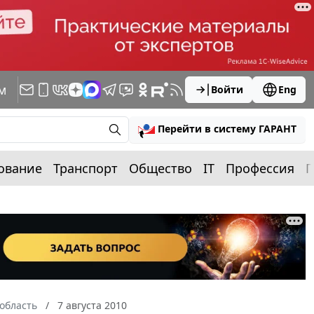
м
Войти
Eng
Перейти в систему ГАРАНТ
ование
Транспорт
Общество
IT
Профессия
П
область
7 августа 2010