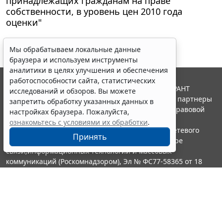
принадлежащих гражданам на праве
собственности, в уровень цен 2010 года
оценки"
Мы обрабатываем локальные данные
браузера и используем инструменты
аналитики в целях улучшения и обеспечения
работоспособности сайта, статистических
© ООО "НПП "ГАРАНТ-СЕРВИС", 2026. Система ГАРАНТ
исследований и обзоров. Вы можете
выпускается с 1990 года. Компания "Гарант" и ее партнеры
запретить обработку указанных данных в
являются участниками Российской ассоциации правовой
настройках браузера. Пожалуйста,
информации ГАРАНТ.
ознакомьтесь с условиями их обработки
.
Портал ГАРАНТ.РУ зарегистрирован в качестве сетевого
Принять
издания Федеральной службой по надзору в сфере
связи,информационных технологий и массовых
коммуникаций (Роскомнадзором), Эл № ФС77-58365 от 18
июня 2014 года.
16+
Контакты
8-800-200-88-88