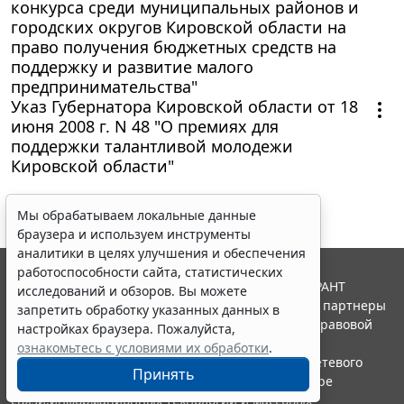
конкурса среди муниципальных районов и
городских округов Кировской области на
право получения бюджетных средств на
поддержку и развитие малого
предпринимательства"
Указ Губернатора Кировской области от 18
июня 2008 г. N 48 "О премиях для
поддержки талантливой молодежи
Кировской области"
Мы обрабатываем локальные данные
браузера и используем инструменты
аналитики в целях улучшения и обеспечения
работоспособности сайта, статистических
© ООО "НПП "ГАРАНТ-СЕРВИС", 2026. Система ГАРАНТ
исследований и обзоров. Вы можете
выпускается с 1990 года. Компания "Гарант" и ее партнеры
запретить обработку указанных данных в
являются участниками Российской ассоциации правовой
настройках браузера. Пожалуйста,
информации ГАРАНТ.
ознакомьтесь с условиями их обработки
.
Портал ГАРАНТ.РУ зарегистрирован в качестве сетевого
Принять
издания Федеральной службой по надзору в сфере
связи,информационных технологий и массовых