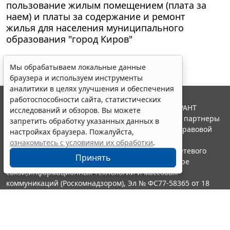
пользование жилым помещением (плата за
наем) и платы за содержание и ремонт
жилья для населения муниципального
образования "город Киров"
Мы обрабатываем локальные данные
браузера и используем инструменты
аналитики в целях улучшения и обеспечения
работоспособности сайта, статистических
© ООО "НПП "ГАРАНТ-СЕРВИС", 2026. Система ГАРАНТ
исследований и обзоров. Вы можете
выпускается с 1990 года. Компания "Гарант" и ее партнеры
запретить обработку указанных данных в
являются участниками Российской ассоциации правовой
настройках браузера. Пожалуйста,
информации ГАРАНТ.
ознакомьтесь с условиями их обработки
.
Портал ГАРАНТ.РУ зарегистрирован в качестве сетевого
Принять
издания Федеральной службой по надзору в сфере
связи,информационных технологий и массовых
коммуникаций (Роскомнадзором), Эл № ФС77-58365 от 18
июня 2014 года.
16+
Контакты
8-800-200-88-88