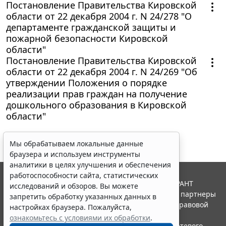
Постановление Правительства Кировской
области от 22 декабря 2004 г. N 24/278 "О
департаменте гражданской защиты и
пожарной безопасности Кировской
области"
Постановление Правительства Кировской
области от 22 декабря 2004 г. N 24/269 "Об
утверждении Положения о порядке
реализации прав граждан на получение
дошкольного образования в Кировской
области"
Мы обрабатываем локальные данные
браузера и используем инструменты
аналитики в целях улучшения и обеспечения
работоспособности сайта, статистических
© ООО "НПП "ГАРАНТ-СЕРВИС", 2026. Система ГАРАНТ
исследований и обзоров. Вы можете
выпускается с 1990 года. Компания "Гарант" и ее партнеры
запретить обработку указанных данных в
являются участниками Российской ассоциации правовой
настройках браузера. Пожалуйста,
информации ГАРАНТ.
ознакомьтесь с условиями их обработки
.
Портал ГАРАНТ.РУ зарегистрирован в качестве сетевого