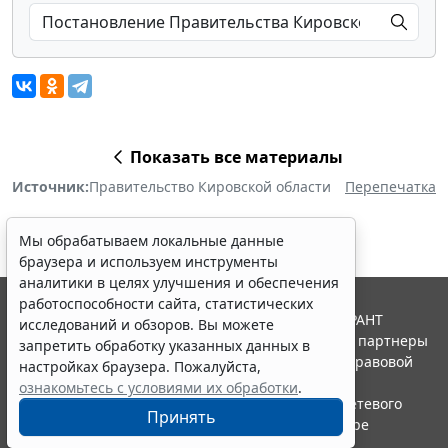
Показать все материалы
Источник:
Правительство Кировской области
Перепечатка
Мы обрабатываем локальные данные
браузера и используем инструменты
аналитики в целях улучшения и обеспечения
работоспособности сайта, статистических
© ООО "НПП "ГАРАНТ-СЕРВИС", 2026. Система ГАРАНТ
исследований и обзоров. Вы можете
выпускается с 1990 года. Компания "Гарант" и ее партнеры
запретить обработку указанных данных в
являются участниками Российской ассоциации правовой
настройках браузера. Пожалуйста,
информации ГАРАНТ.
ознакомьтесь с условиями их обработки
.
Портал ГАРАНТ.РУ зарегистрирован в качестве сетевого
Принять
издания Федеральной службой по надзору в сфере
связи,информационных технологий и массовых