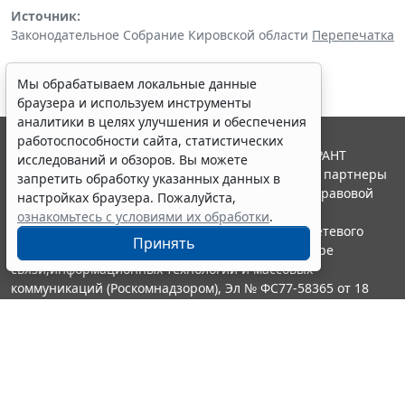
Источник:
Законодательное Собрание Кировской области
Перепечатка
Мы обрабатываем локальные данные
браузера и используем инструменты
аналитики в целях улучшения и обеспечения
работоспособности сайта, статистических
© ООО "НПП "ГАРАНТ-СЕРВИС", 2026. Система ГАРАНТ
исследований и обзоров. Вы можете
выпускается с 1990 года. Компания "Гарант" и ее партнеры
запретить обработку указанных данных в
являются участниками Российской ассоциации правовой
настройках браузера. Пожалуйста,
информации ГАРАНТ.
ознакомьтесь с условиями их обработки
.
Портал ГАРАНТ.РУ зарегистрирован в качестве сетевого
Принять
издания Федеральной службой по надзору в сфере
связи,информационных технологий и массовых
коммуникаций (Роскомнадзором), Эл № ФС77-58365 от 18
июня 2014 года.
16+
Контакты
8-800-200-88-88