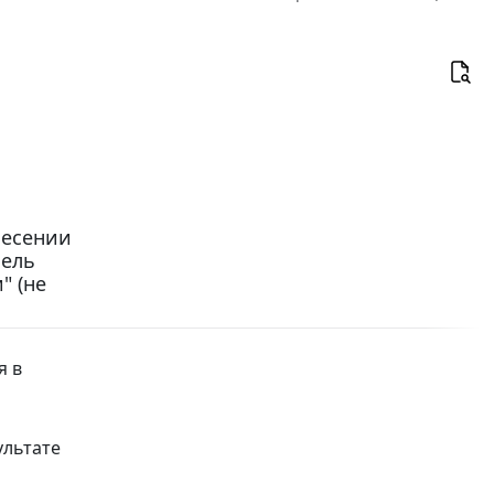
несении
мель
" (не
я в
ультате