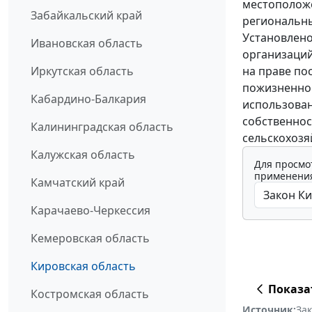
местоположе
Забайкальский край
региональн
Установлено
Ивановская область
организаций
на праве по
Иркутская область
пожизненног
Кабардино-Балкария
использован
собственнос
Калининградская область
сельскохозя
Калужская область
Для просмо
применения
Камчатский край
Карачаево-Черкессия
Кемеровская область
Кировская область
Показа
Костромская область
Источник:
За