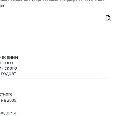
ов"
внесении
ского
инского
 годов"
стного
 на 2009
бюджета