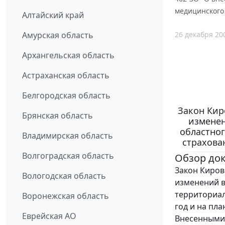
медицинского 
Алтайский край
26 декабря 20
Амурская область
Архангельская область
Астраханская область
Белгородская область
Закон Кир
Брянская область
изменен
областно
Владимирская область
страхован
Волгоградская область
Обзор до
Закон Кировс
Вологодская область
изменений в
территориал
Воронежская область
год и на пла
Еврейская АО
Внесенными