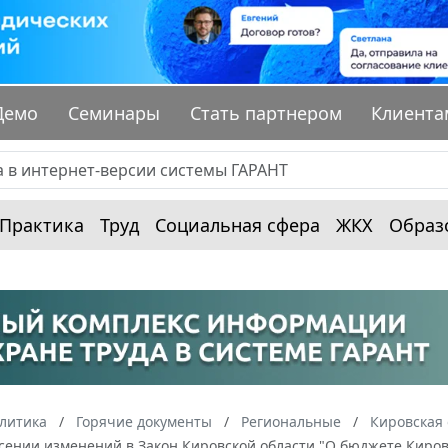
Демо
Семинары
Стать партнером
Клиента
Практика
Труд
Социальная сфера
ЖКХ
Образ
алитика
Горячие документы
Региональные
Кировская 
сении изменений в Закон Кировской области "О бюджете Киров