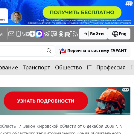
м
Войти
Eng
Перейти в систему ГАРАНТ
ование
Транспорт
Общество
IT
Профессия
П
область
Закон Кировской области от 6 декабря 2009 г. N
ского областного территориального фонда обязательного