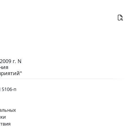
009 г. N
ния
приятий"
 5106-п
пальных
нки
ствия