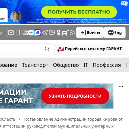
м
Войти
Eng
Перейти в систему ГАРАНТ
ование
Транспорт
Общество
IT
Профессия
П
область
Постановление Администрации города Кирова от
ния аттестации руководителей муниципальных унитарных