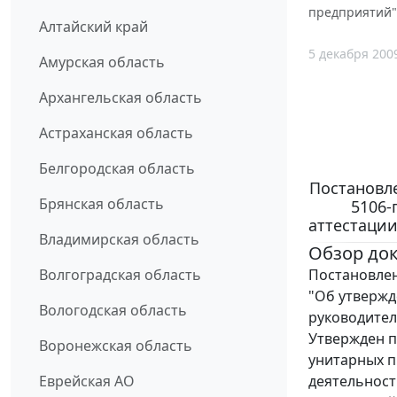
предприятий"
Алтайский край
5 декабря 200
Амурская область
Архангельская область
Астраханская область
Белгородская область
Постановле
Брянская область
5106-
аттестаци
Владимирская область
Обзор до
Постановлен
Волгоградская область
"Об утвержд
Вологодская область
руководите
Утвержден п
Воронежская область
унитарных п
деятельност
Еврейская АО