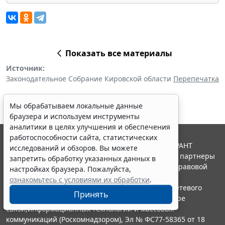
Показать все материалы
Источник:
Законодательное Собрание Кировской области
Перепечатка
Мы обрабатываем локальные данные
браузера и используем инструменты
аналитики в целях улучшения и обеспечения
работоспособности сайта, статистических
© ООО "НПП "ГАРАНТ-СЕРВИС", 2026. Система ГАРАНТ
исследований и обзоров. Вы можете
выпускается с 1990 года. Компания "Гарант" и ее партнеры
запретить обработку указанных данных в
являются участниками Российской ассоциации правовой
настройках браузера. Пожалуйста,
информации ГАРАНТ.
ознакомьтесь с условиями их обработки
.
Портал ГАРАНТ.РУ зарегистрирован в качестве сетевого
Принять
издания Федеральной службой по надзору в сфере
связи,информационных технологий и массовых
коммуникаций (Роскомнадзором), Эл № ФС77-58365 от 18