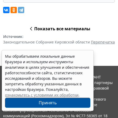
Показать все материалы
Источник:
Законодательное Собрание Кировской области
Перепечатка
Мы обрабатываем локальные данные
браузера и используем инструменты
аналитики в целях улучшения и обеспечения
работоспособности сайта, статистических
© ООО "НПП "ГАРАНТ-СЕРВИС", 2026. Система ГАРАНТ
исследований и обзоров. Вы можете
выпускается с 1990 года. Компания "Гарант" и ее партнеры
запретить обработку указанных данных в
являются участниками Российской ассоциации правовой
настройках браузера. Пожалуйста,
информации ГАРАНТ.
ознакомьтесь с условиями их обработки
.
Портал ГАРАНТ.РУ зарегистрирован в качестве сетевого
Принять
издания Федеральной службой по надзору в сфере
связи,информационных технологий и массовых
коммуникаций (Роскомнадзором), Эл № ФС77-58365 от 18