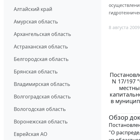
осуществлени
Алтайский край
гидротехниче
Амурская область
8 августа 2009
Архангельская область
Астраханская область
Белгородская область
Брянская область
Постановле
N 17/197 
Владимирская область
местны
капитальн
Волгоградская область
в муницип
Вологодская область
Обзор до
Воронежская область
Постановлен
"О распреде
Еврейская АО
из областно