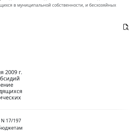
щихся в муниципальной собственности, и бесхозяйных
 2009 г.
убсидий
ление
одящихся
ических
 N 17/197
 бюджетам