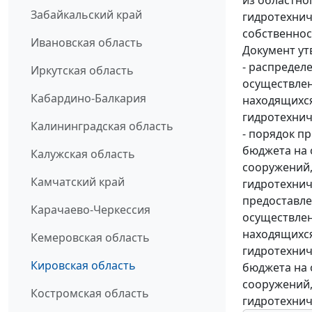
Забайкальский край
гидротехнич
собственнос
Ивановская область
Документ ут
- распредел
Иркутская область
осуществлен
Кабардино-Балкария
находящихся
гидротехнич
Калининградская область
- порядок п
бюджета на 
Калужская область
сооружений,
Камчатский край
гидротехнич
предоставле
Карачаево-Черкессия
осуществлен
находящихся
Кемеровская область
гидротехнич
Кировская область
бюджета на 
сооружений,
Костромская область
гидротехнич