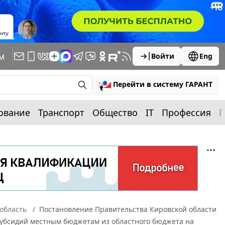
м
Войти
Eng
Перейти в систему ГАРАНТ
ование
Транспорт
Общество
IT
Профессия
П
область
Постановление Правительства Кировской области
у субсидий местным бюджетам из областного бюджета на