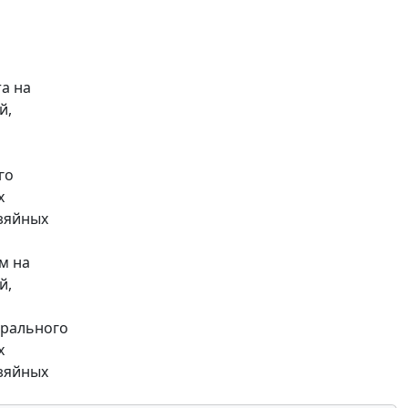
а на
й,
го
х
зяйных
м на
й,
ерального
х
зяйных