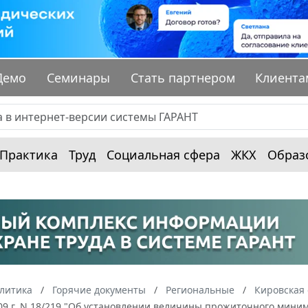
Демо
Семинары
Стать партнером
Клиента
Практика
Труд
Социальная сфера
ЖКХ
Образ
алитика
Горячие документы
Региональные
Кировская 
09 г. N 18/219 "Об установлении величины прожиточного миниму