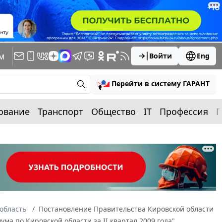
м
Войти
Eng
Перейти в систему ГАРАНТ
ование
Транспорт
Общество
IT
Профессия
П
область
Постановление Правительства Кировской области
ма по Кировской области за II квартал 2009 года"