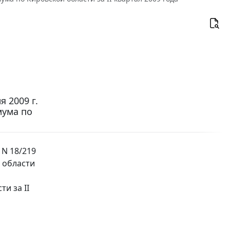
 2009 г.
мума по
 N 18/219
 области
и за II