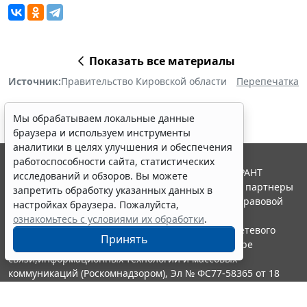
Показать все материалы
Источник:
Правительство Кировской области
Перепечатка
Мы обрабатываем локальные данные
браузера и используем инструменты
аналитики в целях улучшения и обеспечения
работоспособности сайта, статистических
© ООО "НПП "ГАРАНТ-СЕРВИС", 2026. Система ГАРАНТ
исследований и обзоров. Вы можете
выпускается с 1990 года. Компания "Гарант" и ее партнеры
запретить обработку указанных данных в
являются участниками Российской ассоциации правовой
настройках браузера. Пожалуйста,
информации ГАРАНТ.
ознакомьтесь с условиями их обработки
.
Портал ГАРАНТ.РУ зарегистрирован в качестве сетевого
Принять
издания Федеральной службой по надзору в сфере
связи,информационных технологий и массовых
коммуникаций (Роскомнадзором), Эл № ФС77-58365 от 18
июня 2014 года.