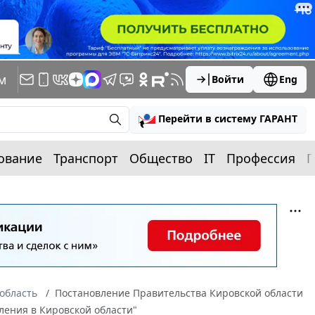
м
Войти
Eng
Перейти в систему ГАРАНТ
ование
Транспорт
Общество
IT
Профессия
П
область
Постановление Правительства Кировской области
ления в Кировской области"