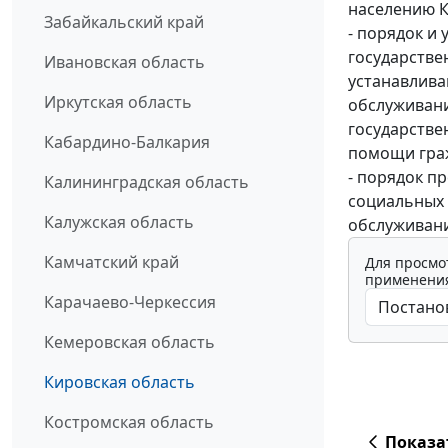
населению К
Забайкальский край
- порядок и
государстве
Ивановская область
устанавлива
Иркутская область
обслуживани
государств
Кабардино-Балкария
помощи граж
- порядок п
Калининградская область
социальных 
Калужская область
обслуживани
Камчатский край
Для просмо
применения
Карачаево-Черкессия
Кемеровская область
Кировская область
Костромская область
Показа