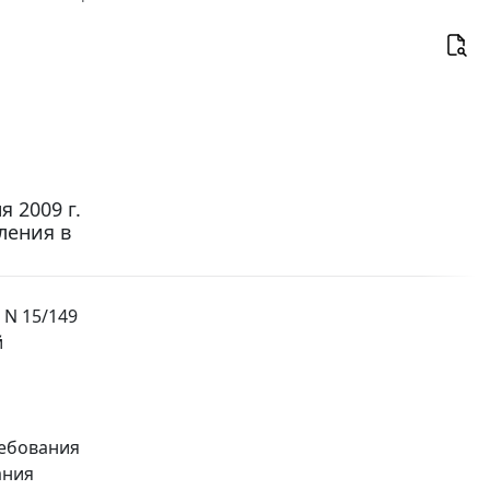
 2009 г.
ления в
 N 15/149
й
ребования
ания