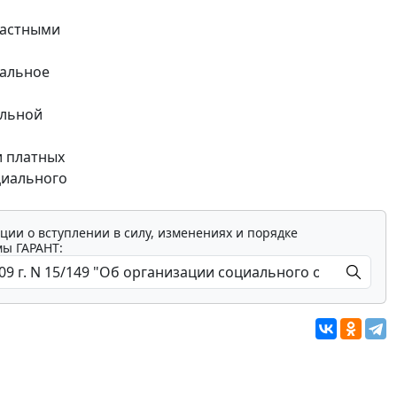
ластными
иальное
альной
и платных
циального
ции о вступлении в силу, изменениях и порядке
мы ГАРАНТ: