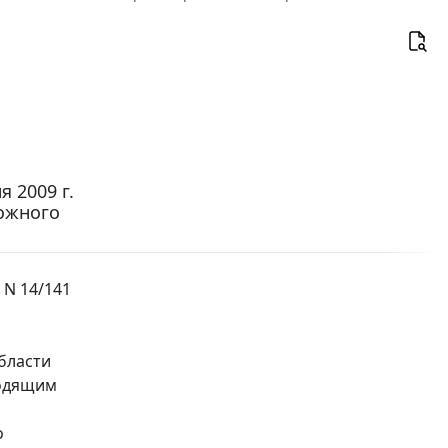
 2009 г.
ожного
 N 14/141
бласти
водящим
о