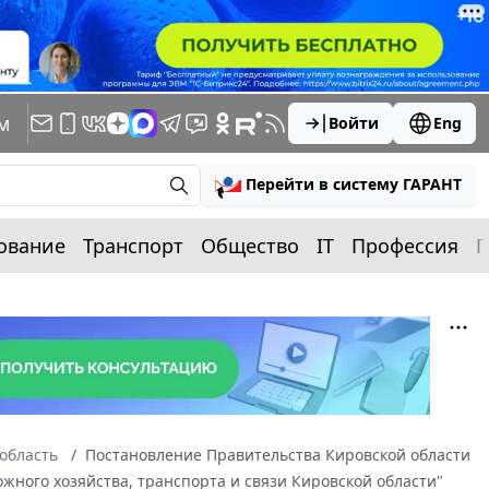
м
Войти
Eng
Перейти в систему ГАРАНТ
ование
Транспорт
Общество
IT
Профессия
П
область
Постановление Правительства Кировской области
ожного хозяйства, транспорта и связи Кировской области"