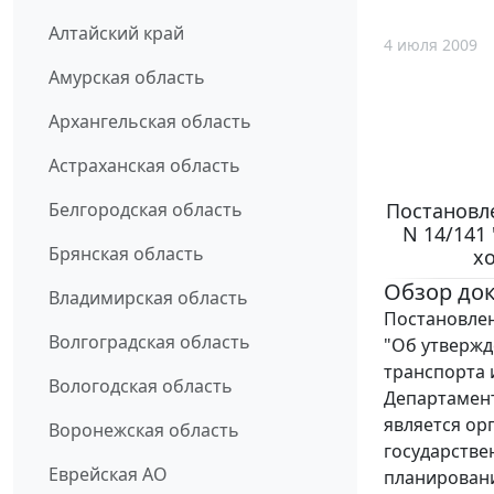
Алтайский край
4 июля 2009
Амурская область
Архангельская область
Астраханская область
Постановле
Белгородская область
N 14/141
Брянская область
х
Обзор до
Владимирская область
Постановлен
Волгоградская область
"Об утвержд
транспорта 
Вологодская область
Департамент
является ор
Воронежская область
государстве
Еврейская АО
планировани