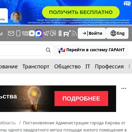
м
Войти
Eng
Перейти в систему ГАРАНТ
ование
Транспорт
Общество
IT
Профессия
П
область
Постановление Администрации города Кирова от
цены одного квадратного метра площади жилого помещения в