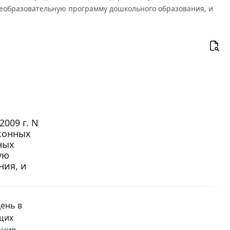
образовательную программу дошкольного образования, и
009 г. N
аконных
ных
ую
ния, и
ень в
щих