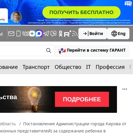
м
Войти
Eng
Перейти в систему ГАРАНТ
ование
Транспорт
Общество
IT
Профессия
П
область
Постановление Администрации города Кирова от
законных представителей) за содержание ребенка в