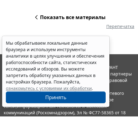
Показать все материалы
Перепечатка
Мы обрабатываем локальные данные
браузера и используем инструменты
аналитики в целях улучшения и обеспечения
работоспособности сайта, статистических
© ООО "НПП "ГАРАНТ-СЕРВИС", 2026. Система ГАРАНТ
исследований и обзоров. Вы можете
выпускается с 1990 года. Компания "Гарант" и ее партнеры
запретить обработку указанных данных в
являются участниками Российской ассоциации правовой
настройках браузера. Пожалуйста,
информации ГАРАНТ.
ознакомьтесь с условиями их обработки
.
Портал ГАРАНТ.РУ зарегистрирован в качестве сетевого
Принять
издания Федеральной службой по надзору в сфере
связи,информационных технологий и массовых
коммуникаций (Роскомнадзором), Эл № ФС77-58365 от 18
июня 2014 года.
16+