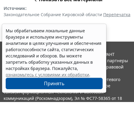
Источник:
Законодательное Собрание Кировской области
Перепечатка
Мы обрабатываем локальные данные
браузера и используем инструменты
аналитики в целях улучшения и обеспечения
работоспособности сайта, статистических
© ООО "НПП "ГАРАНТ-СЕРВИС", 2026. Система ГАРАНТ
исследований и обзоров. Вы можете
выпускается с 1990 года. Компания "Гарант" и ее партнеры
запретить обработку указанных данных в
являются участниками Российской ассоциации правовой
настройках браузера. Пожалуйста,
информации ГАРАНТ.
ознакомьтесь с условиями их обработки
.
Портал ГАРАНТ.РУ зарегистрирован в качестве сетевого
Принять
издания Федеральной службой по надзору в сфере
связи,информационных технологий и массовых
коммуникаций (Роскомнадзором), Эл № ФС77-58365 от 18
июня 2014 года.
16+
Контакты
8-800-200-88-88