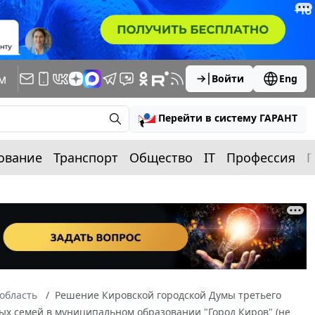
м
Войти
Eng
Перейти в систему ГАРАНТ
ование
Транспорт
Общество
IT
Профессия
П
область
Решение Кировской городской Думы третьего
ных семей в муниципальном образовании "Город Киров" (не