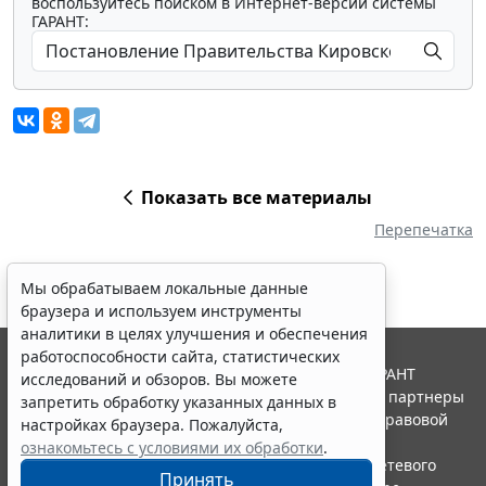
воспользуйтесь поиском в Интернет-версии системы
ГАРАНТ:
Показать все материалы
Перепечатка
Мы обрабатываем локальные данные
браузера и используем инструменты
аналитики в целях улучшения и обеспечения
работоспособности сайта, статистических
© ООО "НПП "ГАРАНТ-СЕРВИС", 2026. Система ГАРАНТ
исследований и обзоров. Вы можете
выпускается с 1990 года. Компания "Гарант" и ее партнеры
запретить обработку указанных данных в
являются участниками Российской ассоциации правовой
настройках браузера. Пожалуйста,
информации ГАРАНТ.
ознакомьтесь с условиями их обработки
.
Портал ГАРАНТ.РУ зарегистрирован в качестве сетевого
Принять