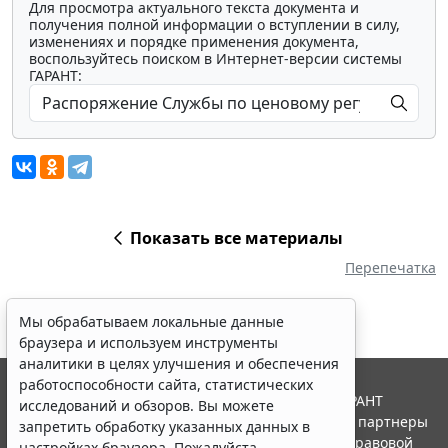
Для просмотра актуального текста документа и
получения полной информации о вступлении в силу,
изменениях и порядке применения документа,
воспользуйтесь поиском в Интернет-версии системы
ГАРАНТ:
Показать все материалы
Перепечатка
Мы обрабатываем локальные данные
браузера и используем инструменты
аналитики в целях улучшения и обеспечения
работоспособности сайта, статистических
© ООО "НПП "ГАРАНТ-СЕРВИС", 2026. Система ГАРАНТ
исследований и обзоров. Вы можете
выпускается с 1990 года. Компания "Гарант" и ее партнеры
запретить обработку указанных данных в
являются участниками Российской ассоциации правовой
настройках браузера. Пожалуйста,