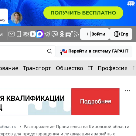
м
Войти
Eng
Перейти в систему ГАРАНТ
ование
Транспорт
Общество
IT
Профессия
П
область
Распоряжение Правительства Кировской области
ресурсов для предотвращения и ликвидации аварийных