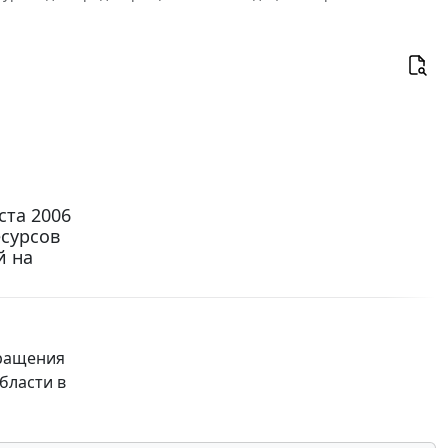
ста 2006
есурсов
й на
ращения
бласти в