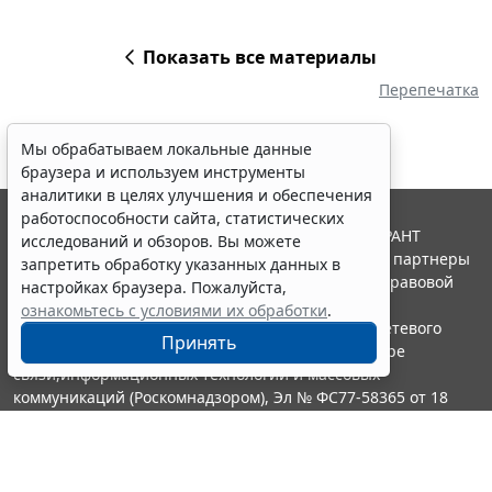
Показать все материалы
Перепечатка
Мы обрабатываем локальные данные
браузера и используем инструменты
аналитики в целях улучшения и обеспечения
работоспособности сайта, статистических
© ООО "НПП "ГАРАНТ-СЕРВИС", 2026. Система ГАРАНТ
исследований и обзоров. Вы можете
выпускается с 1990 года. Компания "Гарант" и ее партнеры
запретить обработку указанных данных в
являются участниками Российской ассоциации правовой
настройках браузера. Пожалуйста,
информации ГАРАНТ.
ознакомьтесь с условиями их обработки
.
Портал ГАРАНТ.РУ зарегистрирован в качестве сетевого
Принять
издания Федеральной службой по надзору в сфере
связи,информационных технологий и массовых
коммуникаций (Роскомнадзором), Эл № ФС77-58365 от 18
июня 2014 года.
16+