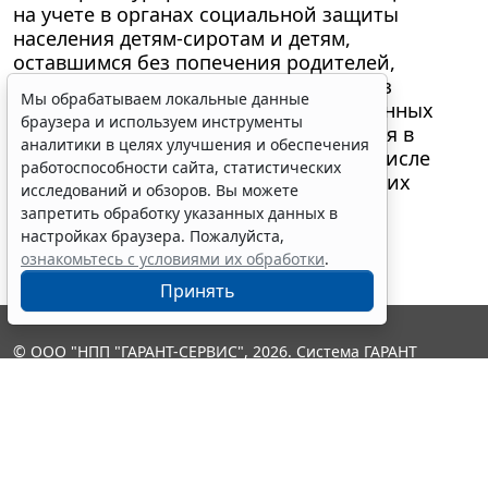
на учете в органах социальной защиты
населения детям-сиротам и детям,
оставшимся без попечения родителей,
детям из многодетных семей, детям из
Мы обрабатываем локальные данные
районов Крайнего Севера и приравненных
браузера и используем инструменты
к ним местностей, детям, находящимся в
аналитики в целях улучшения и обеспечения
трудной жизненной ситуации, в том числе
работоспособности сайта, статистических
детям-инвалидам, детям из малоимущих
исследований и обзоров. Вы можете
семей ..."
запретить обработку указанных данных в
настройках браузера. Пожалуйста,
ознакомьтесь с условиями их обработки
.
Принять
© ООО "НПП "ГАРАНТ-СЕРВИС", 2026. Система ГАРАНТ
выпускается с 1990 года. Компания "Гарант" и ее партнеры
являются участниками Российской ассоциации правовой
информации ГАРАНТ.
Контакты
8-800-200-88-88