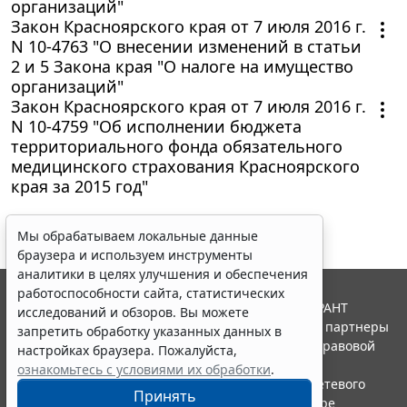
организаций"
Закон Красноярского края от 7 июля 2016 г.
N 10-4763 "О внесении изменений в статьи
2 и 5 Закона края "О налоге на имущество
организаций"
Закон Красноярского края от 7 июля 2016 г.
N 10-4759 "Об исполнении бюджета
территориального фонда обязательного
медицинского страхования Красноярского
края за 2015 год"
Мы обрабатываем локальные данные
браузера и используем инструменты
аналитики в целях улучшения и обеспечения
работоспособности сайта, статистических
© ООО "НПП "ГАРАНТ-СЕРВИС", 2026. Система ГАРАНТ
исследований и обзоров. Вы можете
выпускается с 1990 года. Компания "Гарант" и ее партнеры
запретить обработку указанных данных в
являются участниками Российской ассоциации правовой
настройках браузера. Пожалуйста,
информации ГАРАНТ.
ознакомьтесь с условиями их обработки
.
Портал ГАРАНТ.РУ зарегистрирован в качестве сетевого
Принять
издания Федеральной службой по надзору в сфере