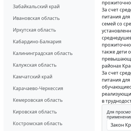
прожиточног
Забайкальский край
За счет сре
питания для
Ивановская область
семей со с
Иркутская область
установленн
среднедуше
Кабардино-Балкария
прожиточног
также дети 
Калининградская область
превышающи
Калужская область
районах Кра
За счет сре
Камчатский край
питания для
обучающиес
Карачаево-Черкессия
реализующи
Кемеровская область
в труднодос
Кировская область
Для просмо
применения
Костромская область