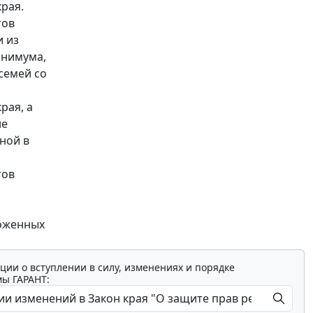
рая.
тов
и из
инимума,
семей со
рая, а
не
ной в
тов
оженных
ции о вступлении в силу, изменениях и порядке
мы ГАРАНТ: