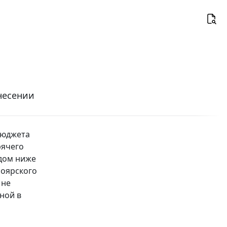
внесении
 бюджета
рячего
одом ниже
ноярского
 не
ной в