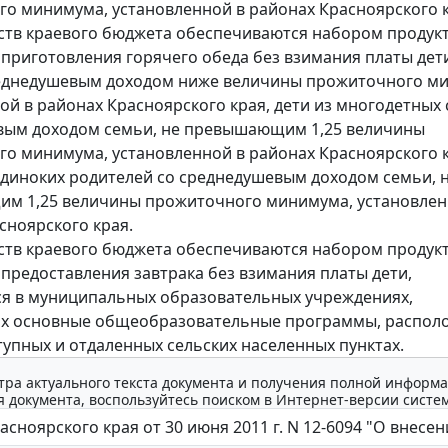
о минимума, установленной в районах Красноярского к
дств краевого бюджета обеспечиваются набором продук
 приготовления горячего обеда без взимания платы дет
реднедушевым доходом ниже величины прожиточного м
ой в районах Красноярского края, дети из многодетных 
вым доходом семьи, не превышающим 1,25 величины
о минимума, установленной в районах Красноярского к
одиноких родителей со среднедушевым доходом семьи, 
м 1,25 величины прожиточного минимума, установлен
сноярского края.
дств краевого бюджета обеспечиваются набором продук
 предоставления завтрака без взимания платы дети,
я в муниципальных образовательных учреждениях,
х основные общеобразовательные программы, распол
тупных и отдаленных сельских населенных пунктах.
тра актуального текста документа и получения полной информа
 документа, воспользуйтесь поиском в Интернет-версии систе