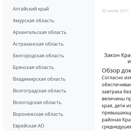
Алтайский край
30 июля 2011
Амурская область
Архангельская область
Астраханская область
Закон Кра
Белгородская область
и
Брянская область
Обзор до
Согласно изм
Владимирская область
обеспечиваю
Волгоградская область
завтрака бе
величины пр
Вологодская область
края, дети 
превышающи
Воронежская область
районах Кра
Еврейская АО
среднедуше