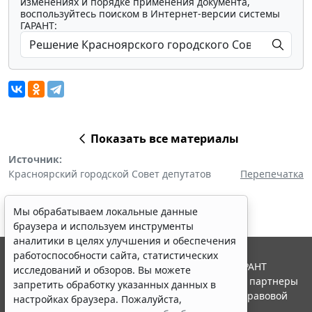
изменениях и порядке применения документа,
воспользуйтесь поиском в Интернет-версии системы
ГАРАНТ:
Показать все материалы
Источник:
Красноярский городской Совет депутатов
Перепечатка
Мы обрабатываем локальные данные
браузера и используем инструменты
аналитики в целях улучшения и обеспечения
работоспособности сайта, статистических
© ООО "НПП "ГАРАНТ-СЕРВИС", 2026. Система ГАРАНТ
исследований и обзоров. Вы можете
выпускается с 1990 года. Компания "Гарант" и ее партнеры
запретить обработку указанных данных в
являются участниками Российской ассоциации правовой
настройках браузера. Пожалуйста,
информации ГАРАНТ.