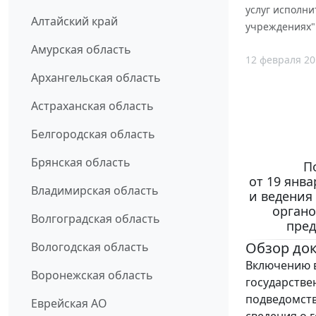
услуг исполни
Алтайский край
учреждениях"
Амурская область
12 февраля 20
Архангельская область
Астраханская область
Белгородская область
Брянская область
П
от 19 янв
Владимирская область
и ведения
органо
Волгоградская область
пред
Обзор до
Вологодская область
Включению в
Воронежская область
государстве
подведомств
Еврейская АО
сведения о 