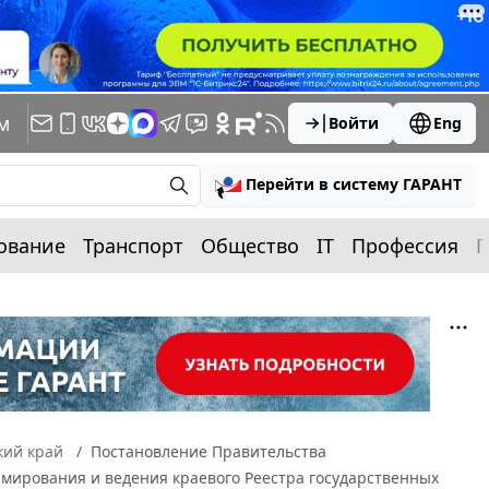
м
Войти
Eng
Перейти в систему ГАРАНТ
ование
Транспорт
Общество
IT
Профессия
П
кий край
Постановление Правительства
ормирования и ведения краевого Реестра государственных