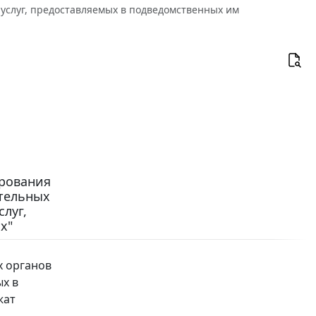
 услуг, предоставляемых в подведомственных им
ирования
ительных
слуг,
х"
х органов
ых в
жат