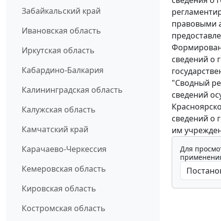
Забайкальский край
регламентир
правовыми а
Ивановская область
предоставле
Формировани
Иркутская область
сведений о 
Кабардино-Балкария
государстве
"Сводный ре
Калининградская область
сведений ос
Красноярско
Калужская область
сведений о 
Камчатский край
им учрежден
Карачаево-Черкессия
Для просмо
применения
Кемеровская область
Кировская область
Костромская область