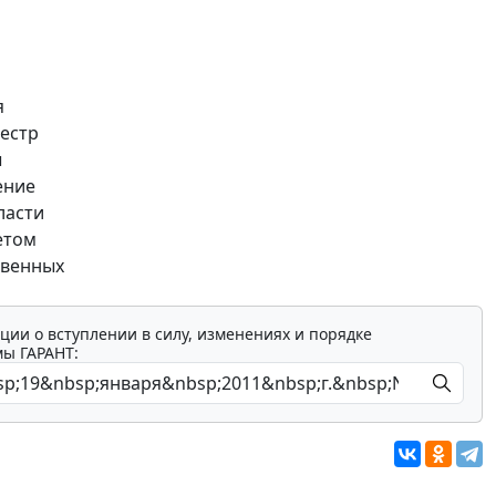
я
еестр
ы
ение
ласти
етом
твенных
ции о вступлении в силу, изменениях и порядке
мы ГАРАНТ: