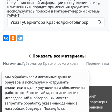
получения полной информации о вступлении в силу,
изменениях и порядке применения документа,
воспользуйтесь поиском в Интернет-версии системы
ГАРАНТ:
Показать все материалы
Источник:
Губернатор Красноярского края
Перепечатка
Мы обрабатываем локальные данные
браузера и используем инструменты
аналитики в целях улучшения и обеспечения
работоспособности сайта, статистических
© ООО "НПП "ГАРАНТ-СЕРВИС", 2026. Система ГАРАНТ
исследований и обзоров. Вы можете
выпускается с 1990 года. Компания "Гарант" и ее партнеры
запретить обработку указанных данных в
являются участниками Российской ассоциации правовой
настройках браузера. Пожалуйста,