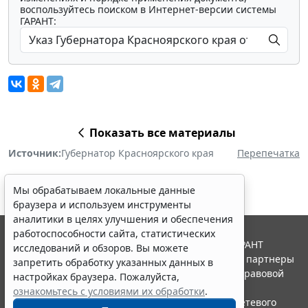
воспользуйтесь поиском в Интернет-версии системы
ГАРАНТ:
Показать все материалы
Источник:
Губернатор Красноярского края
Перепечатка
Мы обрабатываем локальные данные
браузера и используем инструменты
аналитики в целях улучшения и обеспечения
работоспособности сайта, статистических
© ООО "НПП "ГАРАНТ-СЕРВИС", 2026. Система ГАРАНТ
исследований и обзоров. Вы можете
выпускается с 1990 года. Компания "Гарант" и ее партнеры
запретить обработку указанных данных в
являются участниками Российской ассоциации правовой
настройках браузера. Пожалуйста,
информации ГАРАНТ.
ознакомьтесь с условиями их обработки
.
Портал ГАРАНТ.РУ зарегистрирован в качестве сетевого