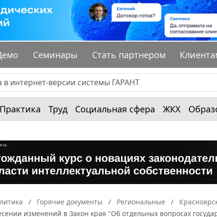
Демо
Семинары
Стать партнером
Клиента
Практика
Труд
Социальная сфера
ЖКХ
Образ
алитика
Горячие документы
Региональные
Красноярс
есении изменений в Закон края "Об отдельных вопросах госуда