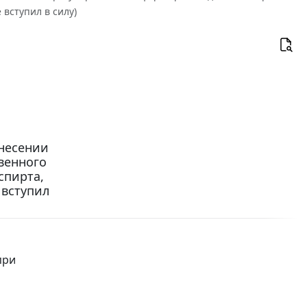
вступил в силу)
внесении
венного
спирта,
 вступил
при