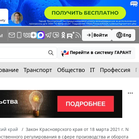
м
Войти
Eng
Перейти в систему ГАРАНТ
ование
Транспорт
Общество
IT
Профессия
П
кий край
Закон Красноярского края от 18 марта 2021 г. N
рственного регулирования в сфере производства и оборота