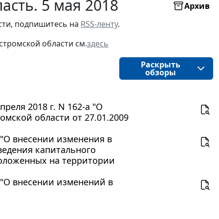
асть. 5 мая 2018
Архив
ти, подпишитесь на 
RSS-ленту
.
стромской области
см.
здесь
Раскрыть
обзоры
еля 2018 г. N 162-а "О
мской области от 27.01.2009
О "О внесении изменения в
ведения капитального
положенных на территории
О "О внесении изменений в