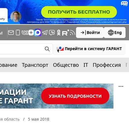
м
Войти
Eng
Перейти в систему ГАРАНТ
ование
Транспорт
Общество
IT
Профессия
П
я область
5 мая 2018