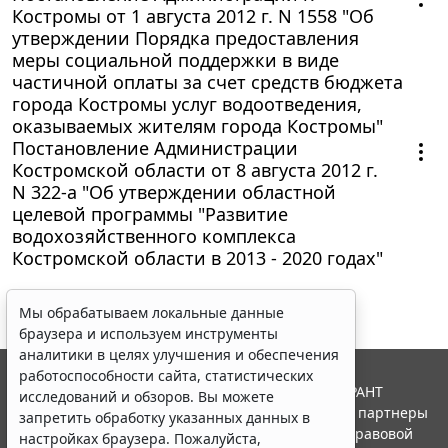
Костромы от 1 августа 2012 г. N 1558 "Об
утверждении Порядка предоставления
меры социальной поддержки в виде
частичной оплаты за счет средств бюджета
города Костромы услуг водоотведения,
оказываемых жителям города Костромы"
Постановление Администрации
Костромской области от 8 августа 2012 г.
N 322-а "Об утверждении областной
целевой программы "Развитие
водохозяйственного комплекса
Костромской области в 2013 - 2020 годах"
Мы обрабатываем локальные данные
браузера и используем инструменты
аналитики в целях улучшения и обеспечения
работоспособности сайта, статистических
© ООО "НПП "ГАРАНТ-СЕРВИС", 2026. Система ГАРАНТ
исследований и обзоров. Вы можете
выпускается с 1990 года. Компания "Гарант" и ее партнеры
запретить обработку указанных данных в
являются участниками Российской ассоциации правовой
настройках браузера. Пожалуйста,