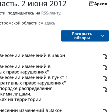
асть. 2 июня 2012
Архив
ти, подпишитесь на 
RSS-ленту
.
стромской области
см.
здесь
Раскрыть
обзоры
О внесении изменений в Закон
О внесении изменений в
ных правонарушениях"
 внесении изменений в пункт 1
стративных правонарушениях"
О порядке распределения
скими лицами,
ьях на территории
 внесении изменений в Закон