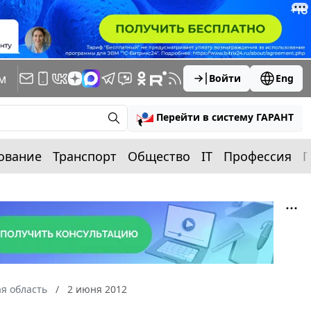
м
Войти
Eng
Перейти в систему ГАРАНТ
ование
Транспорт
Общество
IT
Профессия
П
я область
2 июня 2012