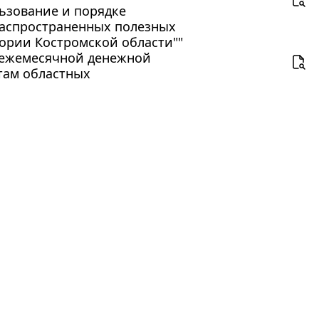
льзование и порядке
аспространенных полезных
тории Костромской области""
"О ежемесячной денежной
там областных