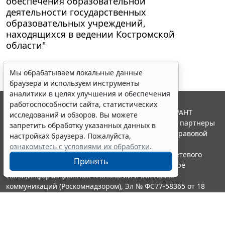
обеспечения образовательной
деятельности государственных
образовательных учреждений,
находящихся в ведении Костромской
области"
Мы обрабатываем локальные данные
браузера и используем инструменты
аналитики в целях улучшения и обеспечения
работоспособности сайта, статистических
© ООО "НПП "ГАРАНТ-СЕРВИС", 2026. Система ГАРАНТ
исследований и обзоров. Вы можете
выпускается с 1990 года. Компания "Гарант" и ее партнеры
запретить обработку указанных данных в
являются участниками Российской ассоциации правовой
настройках браузера. Пожалуйста,
информации ГАРАНТ.
ознакомьтесь с условиями их обработки
.
Портал ГАРАНТ.РУ зарегистрирован в качестве сетевого
Принять
издания Федеральной службой по надзору в сфере
связи,информационных технологий и массовых
коммуникаций (Роскомнадзором), Эл № ФС77-58365 от 18
июня 2014 года.
16+