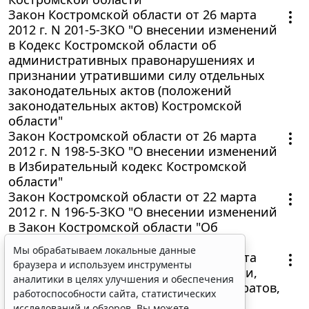
Закон Костромской области от 26 марта
2012 г. N 201-5-ЗКО "О внесении изменений
в Кодекс Костромской области об
административных правонарушениях и
признании утратившими силу отдельных
законодательных актов (положений
законодательных актов) Костромской
области"
Закон Костромской области от 26 марта
2012 г. N 198-5-ЗКО "О внесении изменений
в Избирательный кодекс Костромской
области"
Закон Костромской области от 22 марта
2012 г. N 196-5-ЗКО "О внесении изменений
в Закон Костромской области "Об
областном бюджете на 2012 год"
Мы обрабатываем локальные данные
Закон Костромской области от 26 марта
браузера и используем инструменты
2012 г. N 208-5-ЗКО "О порядке выписки,
аналитики в целях улучшения и обеспечения
отпуска и учета лекарственных препаратов,
работоспособности сайта, статистических
содержащих кодеин и его соли, на
исследований и обзоров. Вы можете