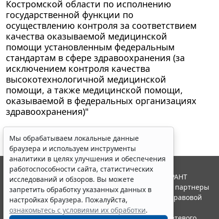
Костромской области по исполнению
государственной функции по
осуществлению контроля за соответствием
качества оказываемой медицинской
помощи установленным федеральным
стандартам в сфере здравоохранения (за
исключением контроля качества
высокотехнологичной медицинской
помощи, а также медицинской помощи,
оказываемой в федеральных организациях
здравоохранения)"
Мы обрабатываем локальные данные
браузера и используем инструменты
аналитики в целях улучшения и обеспечения
работоспособности сайта, статистических
© ООО "НПП "ГАРАНТ-СЕРВИС", 2026. Система ГАРАНТ
исследований и обзоров. Вы можете
выпускается с 1990 года. Компания "Гарант" и ее партнеры
запретить обработку указанных данных в
являются участниками Российской ассоциации правовой
настройках браузера. Пожалуйста,
информации ГАРАНТ.
ознакомьтесь с условиями их обработки
.
Портал ГАРАНТ.РУ зарегистрирован в качестве сетевого